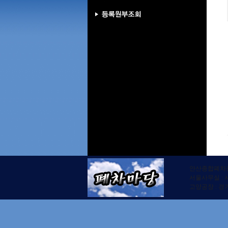
안산종합폐차장 /
서울사무실 : 
고양공장 : 경